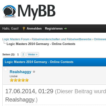
Hallo, Gast!
Anmelden
Registrieren
Logic Masters Forum
›
Rätselmeisterschaften und Rätselwettbewerbe
›
Onlinewet
Logic Masters 2014 Germany - Online Contests
 im Durchschnitt
Seiten (2):
1
2
Weiter »
Logic Masters 2014 Germany - Online Contests
Realshaggy
Lösbär
17.06.2014, 01:29
(Dieser Beitrag wurd
Realshaggy
.)