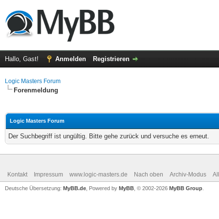
Hallo, Gast!
Anmelden
Registrieren
Logic Masters Forum
Forenmeldung
Logic Masters Forum
Der Suchbegriff ist ungültig. Bitte gehe zurück und versuche es erneut.
Kontakt
Impressum
www.logic-masters.de
Nach oben
Archiv-Modus
Al
Deutsche Übersetzung:
MyBB.de
, Powered by
MyBB
, © 2002-2026
MyBB Group
.