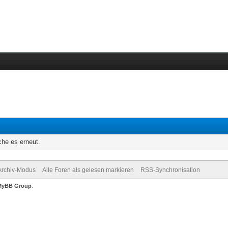
che es erneut.
Archiv-Modus
Alle Foren als gelesen markieren
RSS-Synchronisation
MyBB Group
.