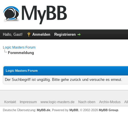
Hallo, Gast!
Anmelden
Registrieren
Logic Masters Forum
Forenmeldung
Logic Masters Forum
Der Suchbegriff ist ungültig. Bitte gehe zurück und versuche es erneut.
Kontakt
Impressum
www.logic-masters.de
Nach oben
Archiv-Modus
Al
Deutsche Übersetzung:
MyBB.de
, Powered by
MyBB
, © 2002-2026
MyBB Group
.