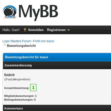
Hallo, Gast!
Anmelden
Registrieren
Logic Masters Forum
›
Profil von tuace
Bewertungsbericht
Bewertungsbericht für tuace
Zusammenfassung
tuace
((Fast)allesgernlöser)
1
Gesamtbewertung:
Mitgliedsbewertungen: 1
Beitragsbewertungen: 0
Kommentare