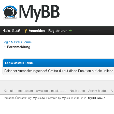
Hallo, Gast!
Anmelden
Registrieren
Logic Masters Forum
Forenmeldung
Logic Masters Forum
Falscher Autorisierungscode! Greifst du auf diese Funktion auf die üblich
Kontakt
Impressum
www.logic-masters.de
Nach oben
Archiv-Modus
Al
Deutsche Übersetzung:
MyBB.de
, Powered by
MyBB
, © 2002-2026
MyBB Group
.