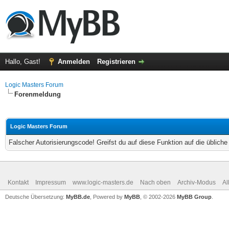
Hallo, Gast!
Anmelden
Registrieren
Logic Masters Forum
Forenmeldung
Logic Masters Forum
Falscher Autorisierungscode! Greifst du auf diese Funktion auf die üblich
Kontakt
Impressum
www.logic-masters.de
Nach oben
Archiv-Modus
Al
Deutsche Übersetzung:
MyBB.de
, Powered by
MyBB
, © 2002-2026
MyBB Group
.