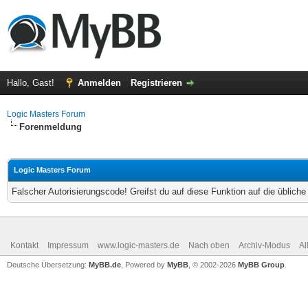
Hallo, Gast!
Anmelden
Registrieren
Logic Masters Forum
Forenmeldung
Logic Masters Forum
Falscher Autorisierungscode! Greifst du auf diese Funktion auf die üblich
Kontakt
Impressum
www.logic-masters.de
Nach oben
Archiv-Modus
Al
Deutsche Übersetzung:
MyBB.de
, Powered by
MyBB
, © 2002-2026
MyBB Group
.