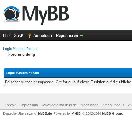
Hallo, Gast!
Anmelden
Registrieren
Logic Masters Forum
Forenmeldung
Logic Masters Forum
Falscher Autorisierungscode! Greifst du auf diese Funktion auf die üblich
Kontakt
Impressum
www.logic-masters.de
Nach oben
Archiv-Modus
Al
Deutsche Übersetzung:
MyBB.de
, Powered by
MyBB
, © 2002-2026
MyBB Group
.