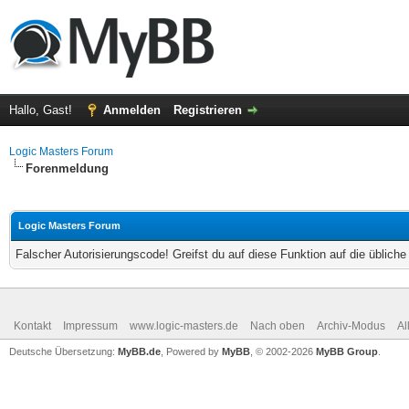
Hallo, Gast!
Anmelden
Registrieren
Logic Masters Forum
Forenmeldung
Logic Masters Forum
Falscher Autorisierungscode! Greifst du auf diese Funktion auf die üblich
Kontakt
Impressum
www.logic-masters.de
Nach oben
Archiv-Modus
Al
Deutsche Übersetzung:
MyBB.de
, Powered by
MyBB
, © 2002-2026
MyBB Group
.