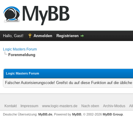
Hallo, Gast!
Anmelden
Registrieren
Logic Masters Forum
Forenmeldung
Logic Masters Forum
Falscher Autorisierungscode! Greifst du auf diese Funktion auf die üblich
Kontakt
Impressum
www.logic-masters.de
Nach oben
Archiv-Modus
Al
Deutsche Übersetzung:
MyBB.de
, Powered by
MyBB
, © 2002-2026
MyBB Group
.