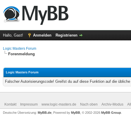
Hallo, Gast!
Anmelden
Registrieren
Logic Masters Forum
Forenmeldung
Logic Masters Forum
Falscher Autorisierungscode! Greifst du auf diese Funktion auf die üblich
Kontakt
Impressum
www.logic-masters.de
Nach oben
Archiv-Modus
Al
Deutsche Übersetzung:
MyBB.de
, Powered by
MyBB
, © 2002-2026
MyBB Group
.