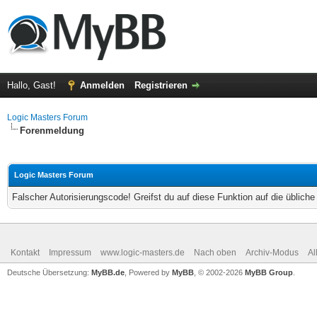
Hallo, Gast!
Anmelden
Registrieren
Logic Masters Forum
Forenmeldung
Logic Masters Forum
Falscher Autorisierungscode! Greifst du auf diese Funktion auf die üblich
Kontakt
Impressum
www.logic-masters.de
Nach oben
Archiv-Modus
Al
Deutsche Übersetzung:
MyBB.de
, Powered by
MyBB
, © 2002-2026
MyBB Group
.