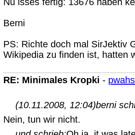
Nu isses fertig: 13676 haben k
Berni
PS: Richte doch mal SirJektiv 
Wikipedia zu finden ist, hatten 
RE: Minimales Kropki
-
pwahs
(10.11.2008, 12:04)
berni sch
Nein, tun wir nicht.
und schrieb:
Oh ja, it was la