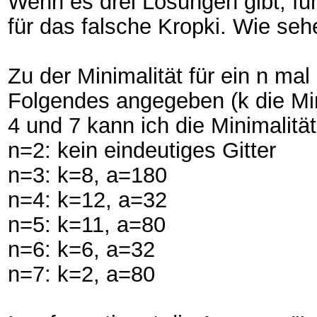
Wenn es drei Lösungen gibt, fun
für das falsche Kropki. Wie se
Zu der Minimalität für ein n ma
Folgendes angegeben (k die Min
4 und 7 kann ich die Minimalität
n=2: kein eindeutiges Gitter
n=3: k=8, a=180
n=4: k=12, a=32
n=5: k=11, a=80
n=6: k=6, a=32
n=7: k=2, a=80