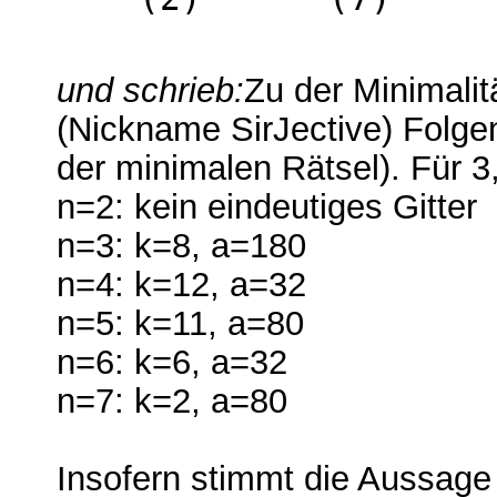
und schrieb:
Zu der Minimalit
(Nickname SirJective) Folge
der minimalen Rätsel). Für 3,
n=2: kein eindeutiges Gitter
n=3: k=8, a=180
n=4: k=12, a=32
n=5: k=11, a=80
n=6: k=6, a=32
n=7: k=2, a=80
Insofern stimmt die Aussage 