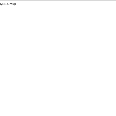
MyBB Group
.