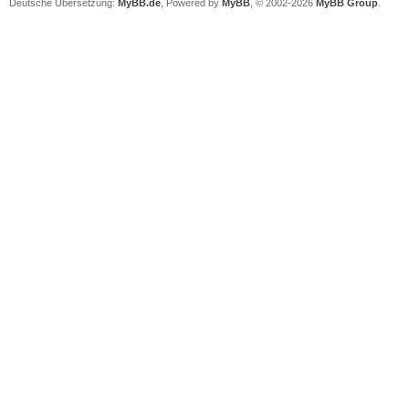
Deutsche Übersetzung:
MyBB.de
, Powered by
MyBB
, © 2002-2026
MyBB Group
.