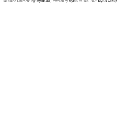
Deutsche Übersetzung:
MyBB.de
, Powered by
MyBB
, © 2002-2026
MyBB Group
.