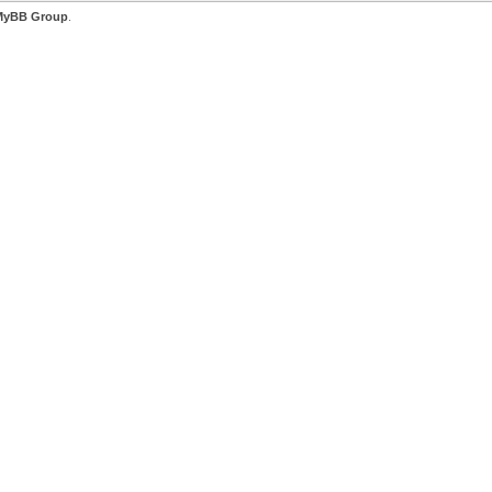
MyBB Group
.