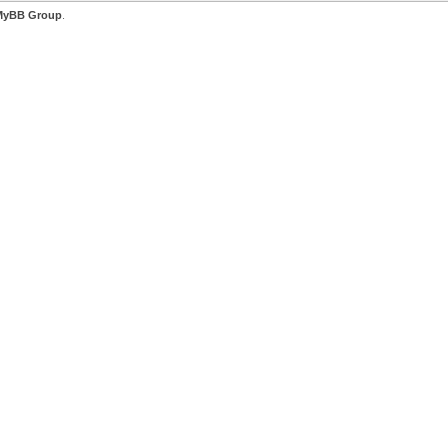
MyBB Group
.