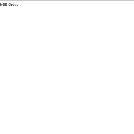
MyBB Group
.