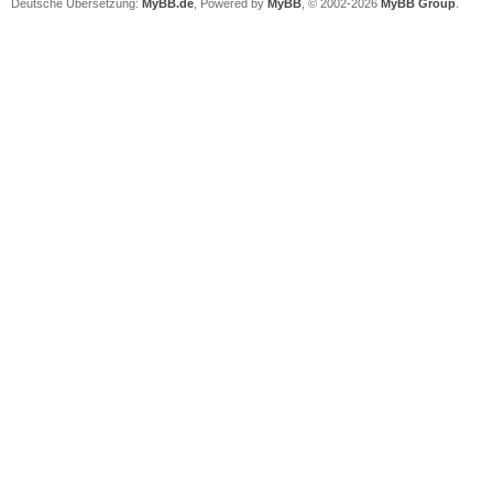
Deutsche Übersetzung:
MyBB.de
, Powered by
MyBB
, © 2002-2026
MyBB Group
.