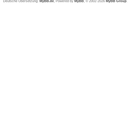
Deutsche Übersetzung:
MyBB.de
, Powered by
MyBB
, © 2002-2026
MyBB Group
.