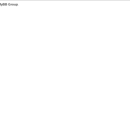
MyBB Group
.