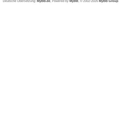
Deutsche Übersetzung:
MyBB.de
, Powered by
MyBB
, © 2002-2026
MyBB Group
.