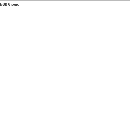
MyBB Group
.