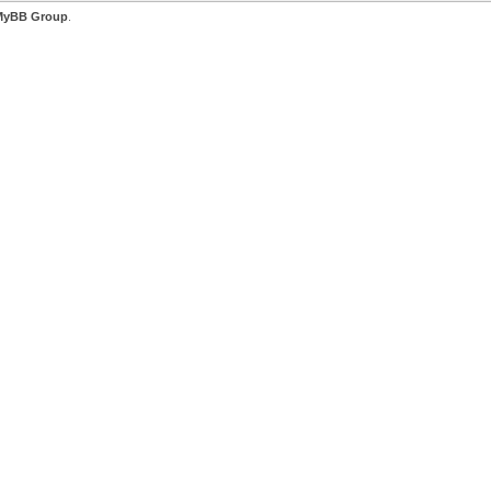
MyBB Group
.