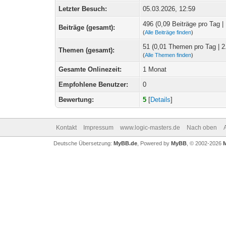
Letzter Besuch:
05.03.2026, 12:59
496 (0,09 Beiträge pro Tag | 
Beiträge (gesamt):
(
Alle Beiträge finden
)
51 (0,01 Themen pro Tag | 2
Themen (gesamt):
(
Alle Themen finden
)
Gesamte Onlinezeit:
1 Monat
Empfohlene Benutzer:
0
Bewertung:
5
[
Details
]
Kontakt
Impressum
www.logic-masters.de
Nach oben
Deutsche Übersetzung:
MyBB.de
, Powered by
MyBB
, © 2002-2026