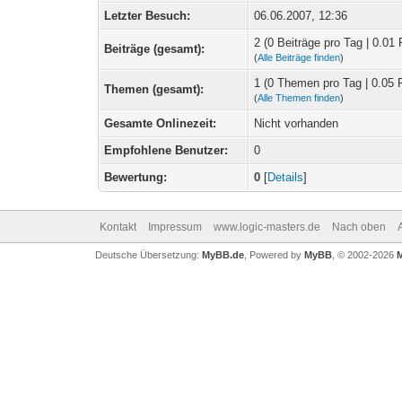
Letzter Besuch:
06.06.2007, 12:36
2 (0 Beiträge pro Tag | 0.01 
Beiträge (gesamt):
(
Alle Beiträge finden
)
1 (0 Themen pro Tag | 0.05 
Themen (gesamt):
(
Alle Themen finden
)
Gesamte Onlinezeit:
Nicht vorhanden
Empfohlene Benutzer:
0
Bewertung:
0
[
Details
]
Kontakt
Impressum
www.logic-masters.de
Nach oben
Deutsche Übersetzung:
MyBB.de
, Powered by
MyBB
, © 2002-2026