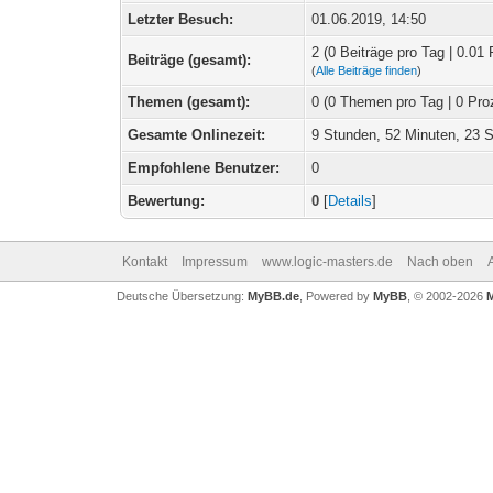
Letzter Besuch:
01.06.2019, 14:50
2 (0 Beiträge pro Tag | 0.01 
Beiträge (gesamt):
(
Alle Beiträge finden
)
Themen (gesamt):
0 (0 Themen pro Tag | 0 Pro
Gesamte Onlinezeit:
9 Stunden, 52 Minuten, 23 
Empfohlene Benutzer:
0
Bewertung:
0
[
Details
]
Kontakt
Impressum
www.logic-masters.de
Nach oben
Deutsche Übersetzung:
MyBB.de
, Powered by
MyBB
, © 2002-2026