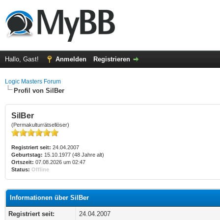
Hallo, Gast!
Anmelden
Registrieren
Logic Masters Forum
Profil von SilBer
SilBer
(Permakulturrätsellöser)
Registriert seit:
24.04.2007
Geburtstag:
15.10.1977 (48 Jahre alt)
Ortszeit:
07.08.2026 um 02:47
Status:
Offline
Informationen über SilBer
Registriert seit:
24.04.2007