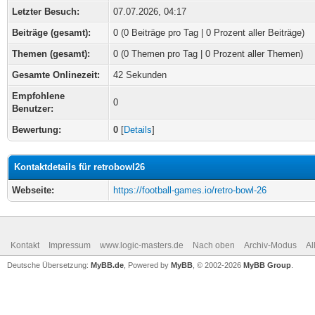
Letzter Besuch:
07.07.2026, 04:17
Beiträge (gesamt):
0 (0 Beiträge pro Tag | 0 Prozent aller Beiträge)
Themen (gesamt):
0 (0 Themen pro Tag | 0 Prozent aller Themen)
Gesamte Onlinezeit:
42 Sekunden
Empfohlene
0
Benutzer:
Bewertung:
0
[
Details
]
Kontaktdetails für retrobowl26
Webseite:
https://football-games.io/retro-bowl-26
Kontakt
Impressum
www.logic-masters.de
Nach oben
Archiv-Modus
Al
Deutsche Übersetzung:
MyBB.de
, Powered by
MyBB
, © 2002-2026
MyBB Group
.