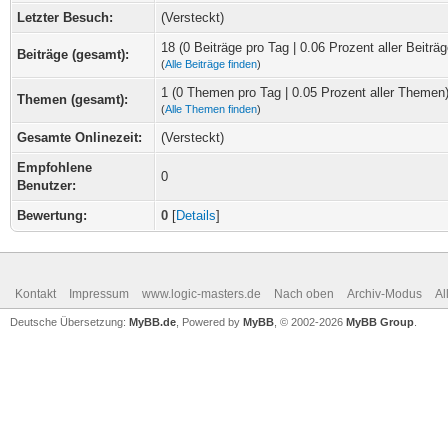
Letzter Besuch:
(Versteckt)
18 (0 Beiträge pro Tag | 0.06 Prozent aller Beiträg
Beiträge (gesamt):
(
Alle Beiträge finden
)
1 (0 Themen pro Tag | 0.05 Prozent aller Themen
Themen (gesamt):
(
Alle Themen finden
)
Gesamte Onlinezeit:
(Versteckt)
Empfohlene
0
Benutzer:
Bewertung:
0
[
Details
]
Kontakt
Impressum
www.logic-masters.de
Nach oben
Archiv-Modus
Al
Deutsche Übersetzung:
MyBB.de
, Powered by
MyBB
, © 2002-2026
MyBB Group
.