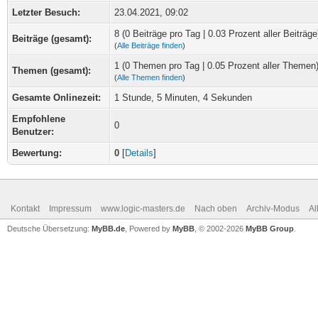
Letzter Besuch:
23.04.2021, 09:02
8 (0 Beiträge pro Tag | 0.03 Prozent aller Beiträge
Beiträge (gesamt):
(
Alle Beiträge finden
)
1 (0 Themen pro Tag | 0.05 Prozent aller Themen
Themen (gesamt):
(
Alle Themen finden
)
Gesamte Onlinezeit:
1 Stunde, 5 Minuten, 4 Sekunden
Empfohlene
0
Benutzer:
Bewertung:
0
[
Details
]
Kontakt
Impressum
www.logic-masters.de
Nach oben
Archiv-Modus
Al
Deutsche Übersetzung:
MyBB.de
, Powered by
MyBB
, © 2002-2026
MyBB Group
.