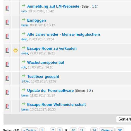
Anmeldung auf LM-Webseite
(Seiten:
1
2
)
0 Bewertung(en) - 0 von 5 durchschnittlich
1
2
3
4
5
uvo
,
23.06.2016, 13:42
Einloggen
0 Bewertung(en) - 0 von 5 durchschnittlich
1
2
3
4
5
berni
,
09.11.2011, 13:12
Alle Jahre wieder - Mensa-Testgutschein
0 Bewertung(en) - 0 von 5 durchschnittlich
1
2
3
4
5
ibag
,
28.03.2017, 22:54
Escape Room zu verkaufen
0 Bewertung(en) - 0 von 5 durchschnittlich
1
2
3
4
5
misa
,
22.03.2017, 16:11
Wachstumspotential
0 Bewertung(en) - 0 von 5 durchschnittlich
1
2
3
4
5
rob
,
15.03.2017, 14:18
Testlöser gesucht
0 Bewertung(en) - 0 von 5 durchschnittlich
1
2
3
4
5
SilBer
,
16.02.2017, 22:07
Update der Forensoftware
(Seiten:
1
2
)
0 Bewertung(en) - 0 von 5 durchschnittlich
1
2
3
4
5
berni
,
11.02.2017, 21:24
Escape-Room-Weltmeisterschaft
0 Bewertung(en) - 0 von 5 durchschnittlich
1
2
3
4
5
berni
,
13.02.2017, 10:33
Seiten (24):
« Zurück
1
…
7
8
9
10
11
…
24
Weiter »