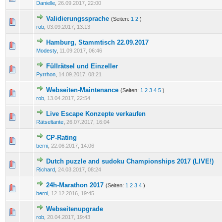
Danielle
,
26.09.2017, 22:00
Validierungssprache
(Seiten:
1
2
)
0 Bewertung(en) - 0 von 5 durchschnittlich
1
2
3
4
5
rob
,
03.09.2017, 13:13
Hamburg, Stammtisch 22.09.2017
0 Bewertung(en) - 0 von 5 durchschnittlich
1
2
3
4
5
Modesty
,
11.09.2017, 06:46
Füllrätsel und Einzeller
0 Bewertung(en) - 0 von 5 durchschnittlich
1
2
3
4
5
Pyrrhon
,
14.09.2017, 08:21
Webseiten-Maintenance
(Seiten:
1
2
3
4
5
)
0 Bewertung(en) - 0 von 5 durchschnittlich
1
2
3
4
5
rob
,
13.04.2017, 22:54
Live Escape Konzepte verkaufen
0 Bewertung(en) - 0 von 5 durchschnittlich
1
2
3
4
5
Rätseltante
,
26.07.2017, 16:04
CP-Rating
0 Bewertung(en) - 0 von 5 durchschnittlich
1
2
3
4
5
berni
,
22.06.2017, 14:06
Dutch puzzle and sudoku Championships 2017 (LIVE!)
0 Bewertung(en) - 0 von 5 durchschnittlich
1
2
3
4
5
Richard
,
24.03.2017, 08:24
24h-Marathon 2017
(Seiten:
1
2
3
4
)
0 Bewertung(en) - 0 von 5 durchschnittlich
1
2
3
4
5
berni
,
12.12.2016, 19:45
Webseitenupgrade
0 Bewertung(en) - 0 von 5 durchschnittlich
1
2
3
4
5
rob
,
20.04.2017, 19:43