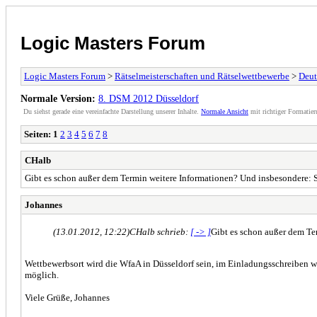
Logic Masters Forum
Logic Masters Forum
>
Rätselmeisterschaften und Rätselwettbewerbe
>
Deut
Normale Version:
8. DSM 2012 Düsseldorf
Du siehst gerade eine vereinfachte Darstellung unserer Inhalte.
Normale Ansicht
mit richtiger Formatier
Seiten:
1
2
3
4
5
6
7
8
CHalb
Gibt es schon außer dem Termin weitere Informationen? Und insbesondere: St
Johannes
(13.01.2012, 12:22)
CHalb schrieb:
[ -> ]
Gibt es schon außer dem Te
Wettbewerbsort wird die WfaA in Düsseldorf sein, im Einladungsschreiben we
möglich.
Viele Grüße, Johannes