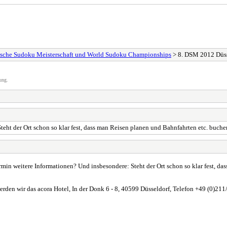
sche Sudoku Meisterschaft und World Sudoku Championships
> 8. DSM 2012 Düss
ung.
eht der Ort schon so klar fest, dass man Reisen planen und Bahnfahrten etc. buch
rmin weitere Informationen? Und insbesondere: Steht der Ort schon so klar fest, d
rden wir das acora Hotel, In der Donk 6 - 8, 40599 Düsseldorf, Telefon +49 (0)211