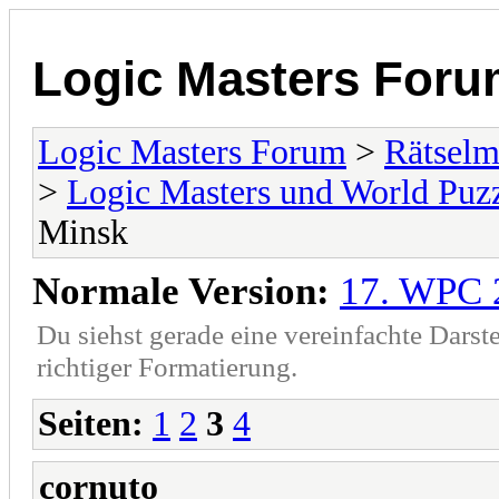
Logic Masters For
Logic Masters Forum
>
Rätselm
>
Logic Masters und World Puz
Minsk
Normale Version:
17. WPC 
Du siehst gerade eine vereinfachte Darst
richtiger Formatierung.
Seiten:
1
2
3
4
cornuto