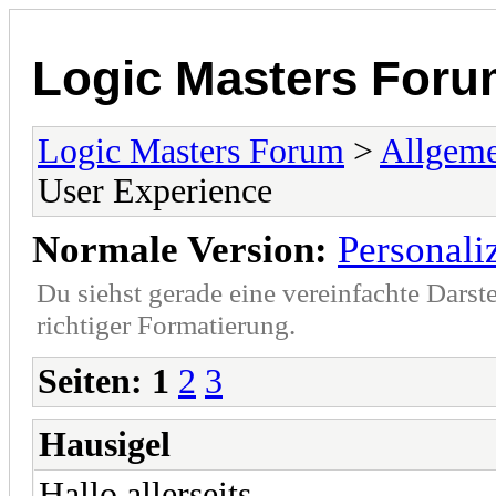
Logic Masters For
Logic Masters Forum
>
Allgeme
User Experience
Normale Version:
Personali
Du siehst gerade eine vereinfachte Darst
richtiger Formatierung.
Seiten:
1
2
3
Hausigel
Hallo allerseits,